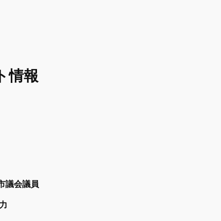
ント情報
市議会議員
 力