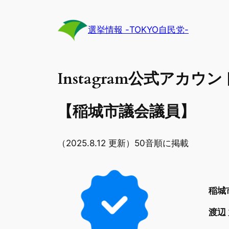
内
容
選挙情報 -TOKYO自民党-
を
ス
キ
Instagram公式アカウ
ッ
プ
【稲城市議会議員】
（2025.8.12 更新）50音順に掲載
稲城
渡辺