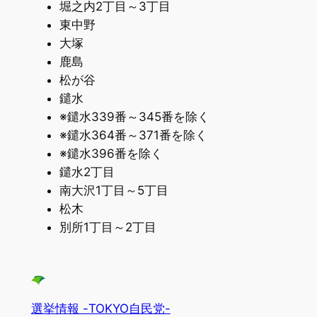
堀之内2丁目～3丁目
東中野
大塚
鹿島
松が谷
鑓水
※鑓水339番～345番を除く
※鑓水364番～371番を除く
※鑓水396番を除く
鑓水2丁目
南大沢1丁目～5丁目
松木
別所1丁目～2丁目
選挙情報 -TOKYO自民党-