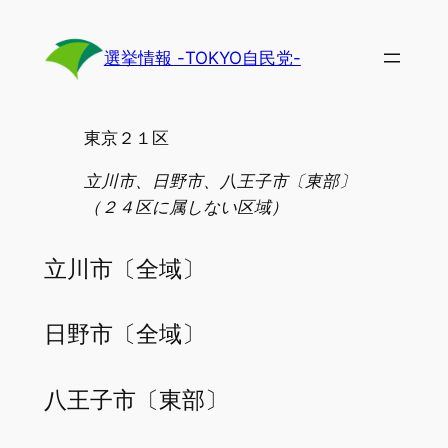
内
容
選挙情報 -TOKYO自民党-
を
ス
キ
東京２１区
ッ
プ
立川市、日野市、八王子市〔東部〕
（２４区に属しない区域）
立川市〔全域〕
日野市〔全域〕
八王子市〔東部〕